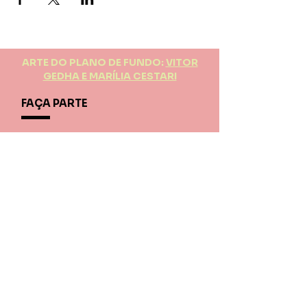
ARTE DO PLANO DE FUNDO:
VITOR
GEDHA E MARÍLIA CESTARI
FAÇA PARTE
CADASTRE-SE NA
NOSSA NEWSLETTER
Receba notícias sobre nossas
atividades
CADASTRAR >