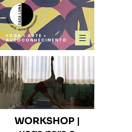
YOGA • ARTE •
AUTOCONHECIMENTO
WORKSHOP |